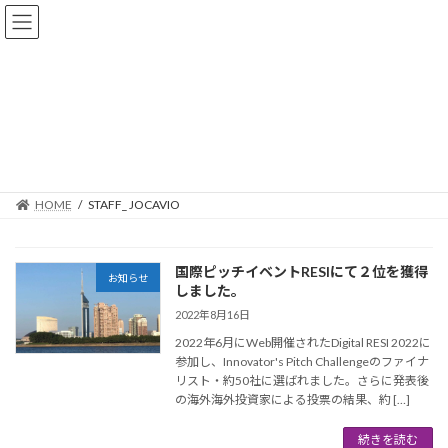
コ
ナ
ン
ビ
テ
ゲ
ン
ー
ツ
シ
へ
ョ
STAFF_ JOCAVIO
ス
ン
キ
に
ッ
移
プ
動
HOME
STAFF_ JOCAVIO
国際ピッチイベントRESIにて２位を獲得
お知らせ
しました。
2022年8月16日
2022年6月にWeb開催されたDigital RESI 2022に
参加し、Innovator's Pitch Challengeのファイナ
リスト・約50社に選ばれました。さらに発表後
の海外海外投資家による投票の結果、約 […]
続きを読む